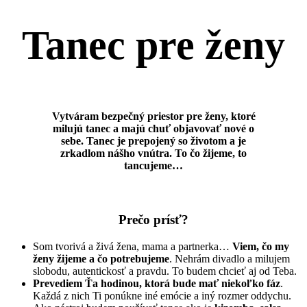
Tanec pre ženy
Vytváram bezpečný priestor pre ženy, ktoré
milujú tanec a majú chuť objavovať nové o
sebe. Tanec je prepojený so životom a je
zrkadlom nášho vnútra. To čo žijeme, to
tancujeme…
Prečo prísť?
Som tvorivá a živá žena, mama a partnerka…
Viem, čo my
ženy žijeme a čo potrebujeme
. Nehrám divadlo a milujem
slobodu, autentickosť a pravdu. To budem chcieť aj od Teba.
Prevediem Ťa hodinou, ktorá bude mať niekoľko fáz
.
Každá z nich Ti ponúkne iné emócie a iný rozmer oddychu.