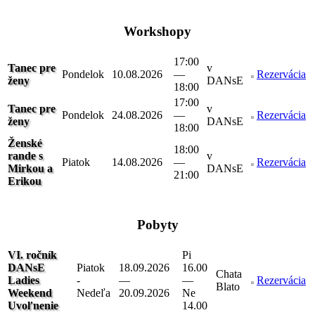
Workshopy
17:00
Tanec pre
v
Pondelok
10.08.2026
—
Rezervácia
ženy
DANsE
18:00
17:00
Tanec pre
v
Pondelok
24.08.2026
—
Rezervácia
ženy
DANsE
18:00
Ženské
18:00
rande s
v
Piatok
14.08.2026
—
Rezervácia
Mirkou a
DANsE
21:00
Erikou
Pobyty
VI. ročník
Pi
DANsE
Piatok
18.09.2026
16.00
Chata
Ladies
-
—
—
Rezervácia
Blato
Weekend
Nedeľa
20.09.2026
Ne
Uvoľnenie
14.00