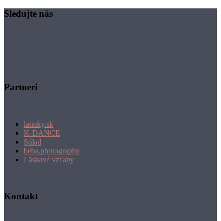
Sledujte nás
Partneri
latinky.sk
K-DANCE
Súlad
beba.photography
Láskavé vzťahy
Kontakt