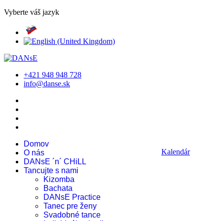
Vyberte váš jazyk
+421 948 948 728
info@danse.sk
Domov
Kalendár
O nás
DANsE ´n´ CHiLL
Tancujte s nami
Kizomba
Bachata
DANsE Practice
Tanec pre ženy
Svadobné tance