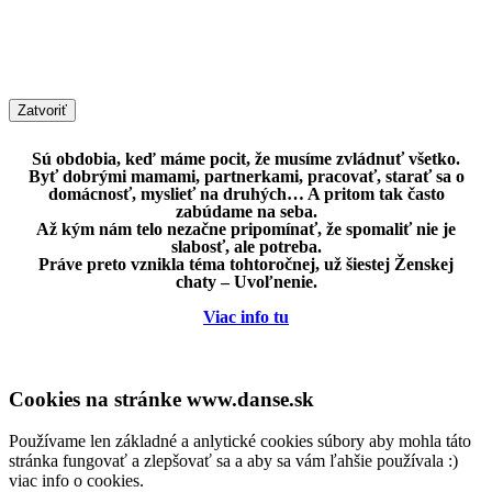
Zatvoriť
Sú obdobia, keď máme pocit, že musíme zvládnuť všetko.
Byť dobrými mamami, partnerkami, pracovať, starať sa o
domácnosť, myslieť na druhých… A pritom tak často
zabúdame na seba.
Až kým nám telo nezačne pripomínať, že spomaliť nie je
slabosť, ale potreba.
Práve preto vznikla téma tohtoročnej, už šiestej Ženskej
chaty – Uvoľnenie.
Viac info tu
Cookies na stránke www.danse.sk
Používame len základné a anlytické cookies súbory aby mohla táto
stránka fungovať a zlepšovať sa a aby sa vám ľahšie používala :)
viac info o cookies.