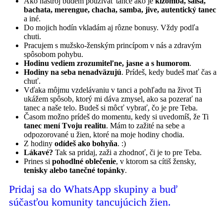
Ako nástroj budem používať tance ako je
kizomba, salsa,
bachata, merengue, chacha, samba, jive, autentický tanec
a iné.
Do mojich hodín vkladám aj rôzne bonusy. Vždy podľa
chuti.
Pracujem s mužsko-ženským princípom v nás a zdravým
spôsobom pohybu.
Hodinu vediem zrozumiteľne, jasne a s humorom
.
Hodiny na seba nenadväzujú
. Prídeš, kedy budeš mať čas a
chuť.
Vďaka môjmu vzdelávaniu v tanci a pohľadu na život Ti
ukážem spôsob, ktorý mi dáva zmysel, ako sa pozerať na
tanec a naše telo. Budeš si môcť vybrať, čo je pre Teba.
Časom možno prídeš do momentu, kedy si uvedomíš, že Ti
tanec mení Tvoju realitu
. Mám to zažité na sebe a
odpozorované u žien, ktoré na moje hodiny chodia.
Z hodiny
odídeš ako bohyňa
. :)
Lákavé?
Tak sa pridaj, zaži a zhodnoť, či je to pre Teba.
Prines si
pohodlné oblečenie
, v ktorom sa cítiš žensky,
tenisky alebo tanečné topánky
.
Pridaj sa do WhatsApp skupiny a buď
súčasťou komunity tancujúcich žien.